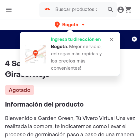
Bogotá
Regístrate
¿Nuevo en Rappi?
y disfruta de
Ingresa tu dirección en
envíos gratis por semanas
Aplican TyC
Bogotá
.
Mejor servicio,
entregas más rápidas y
los precios más
4 Semillas Orgánicas De Flor
convenientes!
Girasol Rojo
Agotado
Información del producto
Bienvenido a Garden Green, Tú Vivero Virtual Una vez
realizada la compra, te indicaremos como llevar el
proceso de germinación paso a paso de una manera