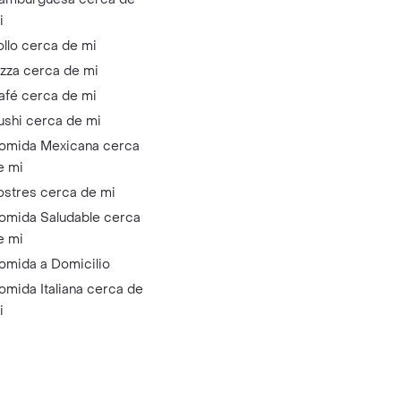
i
ollo cerca de mi
izza cerca de mi
afé cerca de mi
ushi cerca de mi
omida Mexicana cerca
e mi
ostres cerca de mi
omida Saludable cerca
e mi
omida a Domicilio
omida Italiana cerca de
i