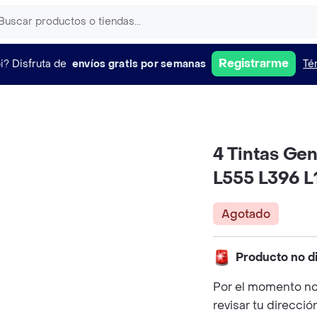
Registrarme
i?
Disfruta de
envíos gratis por semanas
Té
4 Tintas Ge
L555 L396 L
Agotado
Producto no d
Por el momento no
revisar tu direcció