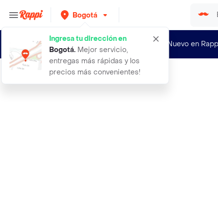
Bogotá
Ingresa tu dirección en
¿Nuevo en Rapp
Bogotá
.
Mejor servicio,
entregas más rápidas y los
precios más convenientes!
Rappi
4 tintas genericas para t6644 eps l