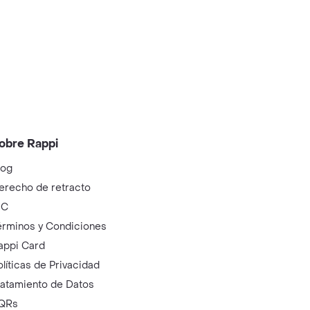
obre Rappi
log
erecho de retracto
IC
érminos y Condiciones
appi Card
olíticas de Privacidad
ratamiento de Datos
QRs