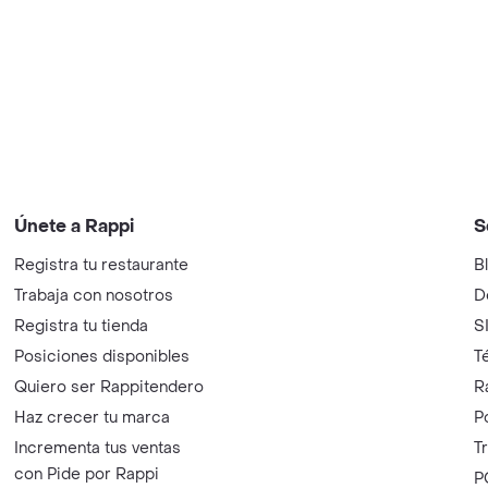
Únete a Rappi
S
Registra tu restaurante
B
Trabaja con nosotros
D
Registra tu tienda
S
Posiciones disponibles
T
Quiero ser Rappitendero
R
Haz crecer tu marca
P
Incrementa tus ventas
T
con Pide por Rappi
P