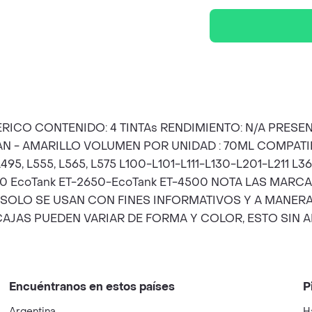
ERICO CONTENIDO: 4 TINTAs RENDIMIENTO: N/A PRES
 - AMARILLO VOLUMEN POR UNIDAD : 70ML COMPATIBILID
, L495, L555, L565, L575 L100-L101-L111-L130-L201-L211
600 EcoTank ET-2650-EcoTank ET-4500 NOTA LAS MA
 SOLO SE USAN CON FINES INFORMATIVOS Y A MANER
AJAS PUEDEN VARIAR DE FORMA Y COLOR, ESTO SIN A
Encuéntranos en estos países
P
Argentina
H