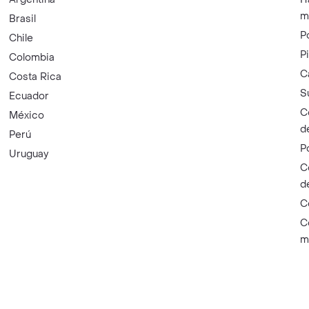
m
Brasil
P
Chile
P
Colombia
C
Costa Rica
S
Ecuador
C
México
d
Perú
P
Uruguay
C
d
C
C
m