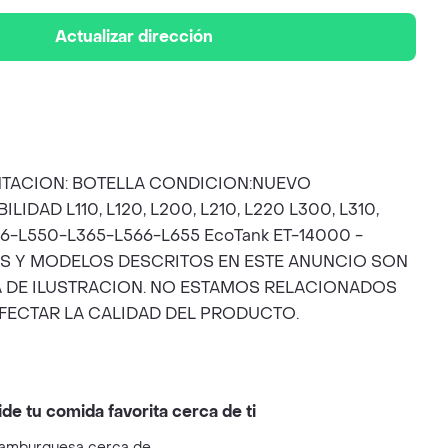
Actualizar dirección
ENTACION: BOTELLA CONDICION:NUEVO
AD L110, L120, L200, L210, L220 L300, L310,
 L366-L550-L365-L566-L655 EcoTank ET-14000 -
RCAS Y MODELOS DESCRITOS EN ESTE ANUNCIO SON
A DE ILUSTRACION. NO ESTAMOS RELACIONADOS
FECTAR LA CALIDAD DEL PRODUCTO.
ide tu comida favorita cerca de ti
amburguesa cerca de