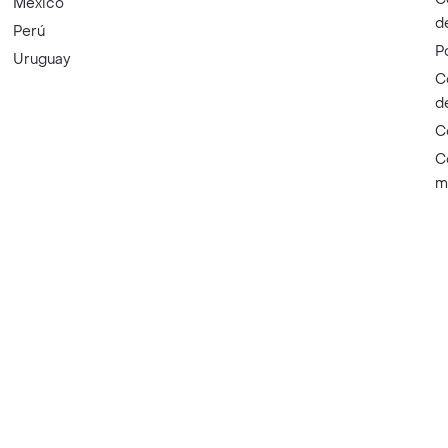
México
d
Perú
P
Uruguay
C
d
C
C
m