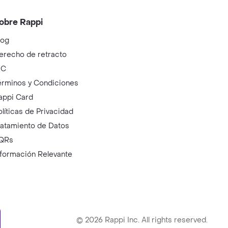
obre Rappi
log
erecho de retracto
IC
érminos y Condiciones
appi Card
olíticas de Privacidad
ratamiento de Datos
QRs
nformación Relevante
ry
©
2026
Rappi Inc. All rights reserved.