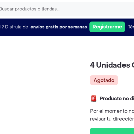
Registrarme
i?
Disfruta de
envíos gratis por semanas
Té
4 Unidades 
Agotado
Producto no d
Por el momento no
revisar tu direcció