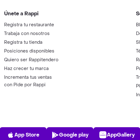
Únete a Rappi
S
Registra tu restaurante
B
Trabaja con nosotros
D
Registra tu tienda
S
Posiciones disponibles
T
Quiero ser Rappitendero
R
Haz crecer tu marca
P
Incrementa tus ventas
T
con Pide por Rappi
P
I
App Store
Play Store
AppGalle
App Store
Google play
AppGallery