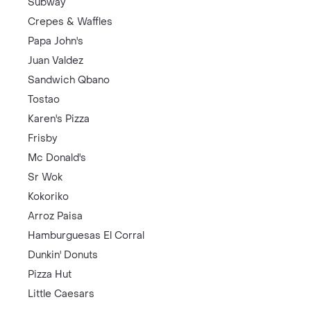
Subway
Crepes & Waffles
Papa John's
Juan Valdez
Sandwich Qbano
Tostao
Karen's Pizza
Frisby
Mc Donald's
Sr Wok
Kokoriko
Arroz Paisa
Hamburguesas El Corral
Dunkin' Donuts
Pizza Hut
Little Caesars