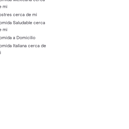
e mi
ostres cerca de mi
omida Saludable cerca
e mi
omida a Domicilio
omida Italiana cerca de
i