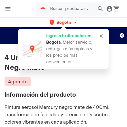
Bogotá
Regístrate
¿Nuevo en Rappi?
y disfruta de
Ingresa tu dirección en
envíos gratis por semanas
Aplican TyC
Bogotá
.
Mejor servicio,
entregas más rápidas y
los precios más
4 Unidades Pintura En Aerosol
convenientes!
Negro Mate
Agotado
Información del producto
Pintura aerosol Mercury negro mate de 400ml.
Transforma con facilidad y precisión. Descubre
colores vibrantes en cada aplicación.