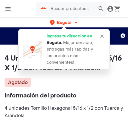
Bogotá
Regístrate
¿Nuevo en Rappi?
y disfruta de
Ingresa tu dirección en
envíos gratis por semanas
Aplican TyC
Bogotá
.
Mejor servicio,
entregas más rápidas y
los precios más
4 Unidades Tornillo Hexagonal 5/16
convenientes!
X 1/2 Con Tuerca Y Arandela
Agotado
Información del producto
4 unidades Tornillo Hexagonal 5/16 x 1/2 con Tuerca y
Arandela