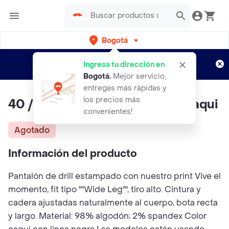
Bogotá
Regístrate
¿Nuevo en Rappi?
y disfruta de
Ingresa tu dirección en
envíos gratis por semanas
Aplican TyC
Bogotá
.
Mejor servicio,
entregas más rápidas y
los precios más
40 / Pantalón Aquí Y Ahora - Caqui
convenientes!
Agotado
Información del producto
Pantalón de drill estampado con nuestro print Vive el
momento, fit tipo ""Wide Leg"", tiro alto. Cintura y
cadera ajustadas naturalmente al cuerpo, bota recta
y largo. Material: 98% algodón; 2% spandex Color