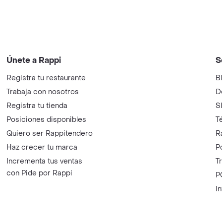
Únete a Rappi
S
Registra tu restaurante
B
Trabaja con nosotros
D
Registra tu tienda
S
Posiciones disponibles
T
Quiero ser Rappitendero
R
Haz crecer tu marca
P
Incrementa tus ventas
T
con Pide por Rappi
P
I