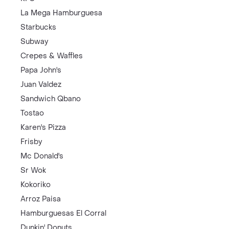
La Mega Hamburguesa
Starbucks
Subway
Crepes & Waffles
Papa John's
Juan Valdez
Sandwich Qbano
Tostao
Karen's Pizza
Frisby
Mc Donald's
Sr Wok
Kokoriko
Arroz Paisa
Hamburguesas El Corral
Dunkin' Donuts