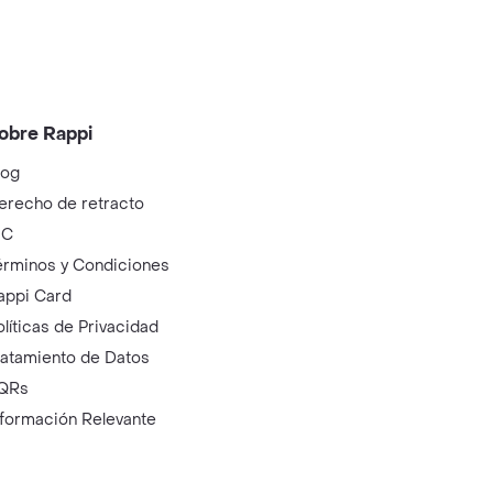
obre Rappi
log
erecho de retracto
IC
érminos y Condiciones
appi Card
olíticas de Privacidad
ratamiento de Datos
QRs
nformación Relevante