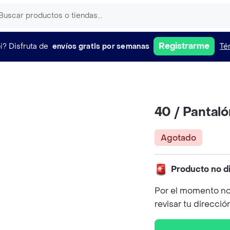
Registrarme
i?
Disfruta de
envíos gratis por semanas
Té
40 / Pantaló
Agotado
Producto no d
Por el momento no
revisar tu direcció