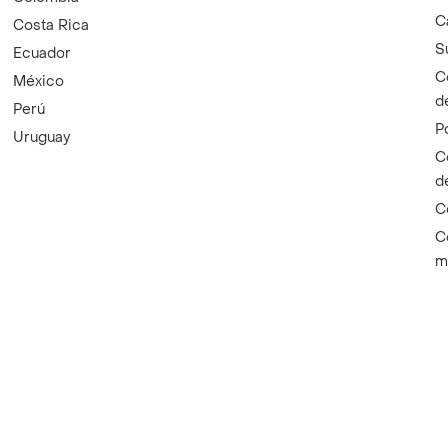
C
Costa Rica
S
Ecuador
C
México
d
Perú
P
Uruguay
C
d
C
C
m