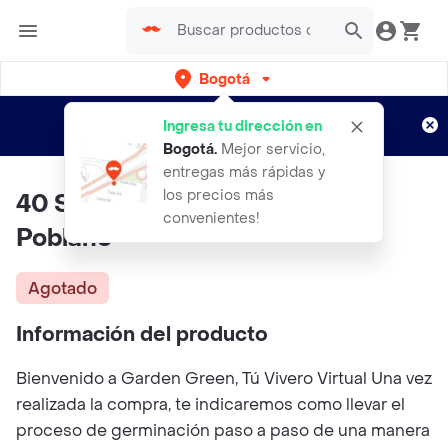
Bogotá
Regístrate
¿Nuevo en Rappi?
y disfruta de
Ingresa tu dirección en
envíos gratis por semanas
Aplican TyC
Bogotá
.
Mejor servicio,
entregas más rápidas y
los precios más
40 Semillas Orgánicas De Ají
convenientes!
Poblano
Agotado
Información del producto
Bienvenido a Garden Green, Tú Vivero Virtual Una vez
realizada la compra, te indicaremos como llevar el
proceso de germinación paso a paso de una manera