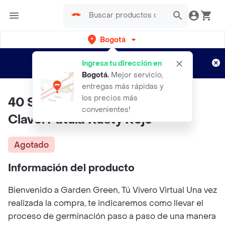
Bogotá
Regístrate
¿Nuevo en Rappi?
y disfruta de
Ingresa tu dirección en
envíos gratis por semanas
Aplican TyC
Bogotá
.
Mejor servicio,
entregas más rápidas y
los precios más
40 Semillas Orgánicas De Flor
convenientes!
Clavel Patula Rusty Rojo
Agotado
Información del producto
Bienvenido a Garden Green, Tú Vivero Virtual Una vez
realizada la compra, te indicaremos como llevar el
proceso de germinación paso a paso de una manera