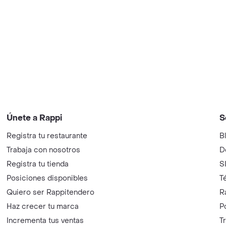
Únete a Rappi
S
Registra tu restaurante
B
Trabaja con nosotros
D
Registra tu tienda
S
Posiciones disponibles
T
Quiero ser Rappitendero
R
Haz crecer tu marca
P
Incrementa tus ventas
T