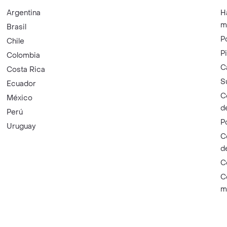
Argentina
H
m
Brasil
P
Chile
P
Colombia
C
Costa Rica
S
Ecuador
C
México
d
Perú
P
Uruguay
C
d
C
C
m