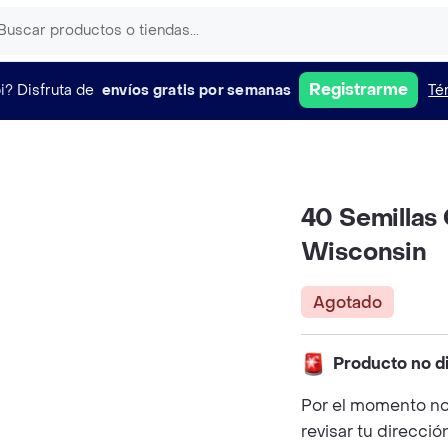
Registrarme
i?
Disfruta de
envíos gratis por semanas
Té
40 Semillas
Wisconsin
Agotado
Producto no d
Por el momento no
revisar tu direcció