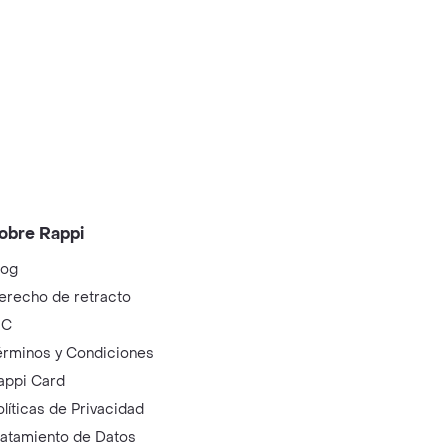
obre Rappi
log
erecho de retracto
IC
érminos y Condiciones
appi Card
olíticas de Privacidad
ratamiento de Datos