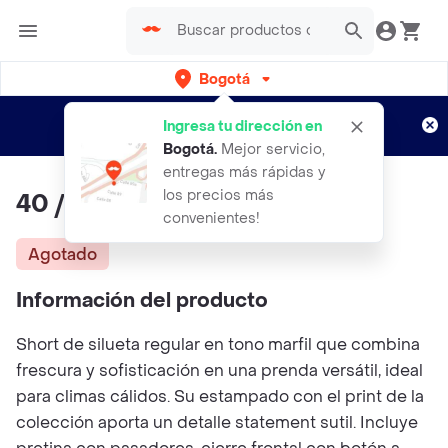
Bogotá
Regístrate
¿Nuevo en Rappi?
y disfruta de
Ingresa tu dirección en
envíos gratis por semanas
Aplican TyC
Bogotá
.
Mejor servicio,
entregas más rápidas y
los precios más
40 / Short Lazos - Marfil
convenientes!
Agotado
Información del producto
Short de silueta regular en tono marfil que combina
frescura y sofisticación en una prenda versátil, ideal
para climas cálidos. Su estampado con el print de la
colección aporta un detalle statement sutil. Incluye