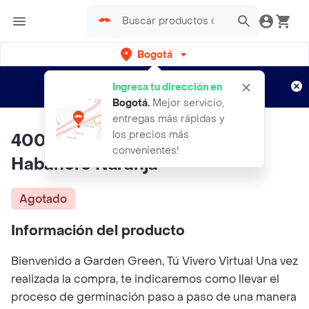
Bogotá
Regístrate
¿Nuevo en Rappi?
y disfruta de
Ingresa tu dirección en
envíos gratis por semanas
Aplican TyC
Bogotá
.
Mejor servicio,
entregas más rápidas y
los precios más
400 Semillas Orgánicas De Ají
convenientes!
Habanero Naranja
Agotado
Información del producto
Bienvenido a Garden Green, Tú Vivero Virtual Una vez
realizada la compra, te indicaremos como llevar el
proceso de germinación paso a paso de una manera