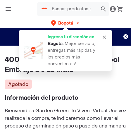
Bogotá
Regístrate
¿Nuevo en Rappi?
y disfruta de
Ingresa tu dirección en
envíos gratis por semanas
Aplican TyC
Bogotá
.
Mejor servicio,
entregas más rápidas y
los precios más
400 Semillas Orgánicas De Árbol
convenientes!
Embrujo De La India
Agotado
Información del producto
Bienvenido a Garden Green, Tú Vivero Virtual Una vez
realizada la compra, te indicaremos como llevar el
proceso de germinación paso a paso de una manera