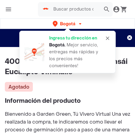
Bogotá
Regístrate
¿Nuevo en Rappi?
y disfruta de
Ingresa tu dirección en
envíos gratis por semanas
Aplican TyC
Bogotá
.
Mejor servicio,
entregas más rápidas y
los precios más
400 Semillas Orgánicas De Bonsái
convenientes!
Eucalipto Viminalis
Agotado
Información del producto
Bienvenido a Garden Green, Tú Vivero Virtual Una vez
realizada la compra, te indicaremos como llevar el
proceso de germinación paso a paso de una manera