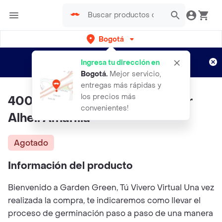
Bogotá
Regístrate
¿Nuevo en Rappi?
y disfruta de
Ingresa tu dirección en
envíos gratis por semanas
Aplican TyC
Bogotá
.
Mejor servicio,
entregas más rápidas y
los precios más
400 Semillas Orgánicas De Flor
convenientes!
Alhelí Amarilla
Agotado
Información del producto
Bienvenido a Garden Green, Tú Vivero Virtual Una vez
realizada la compra, te indicaremos como llevar el
proceso de germinación paso a paso de una manera