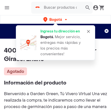
Bogotá
Regístrate
¿Nuevo en Rappi?
y disfruta de
Ingresa tu dirección en
envíos gratis por semanas
Aplican TyC
Bogotá
.
Mejor servicio,
entregas más rápidas y
los precios más
400 Semillas Orgánicas De Flor
convenientes!
Girasol Enano
Agotado
Información del producto
Bienvenido a Garden Green, Tú Vivero Virtual Una vez
realizada la compra, te indicaremos como llevar el
proceso de germinación paso a paso de una manera