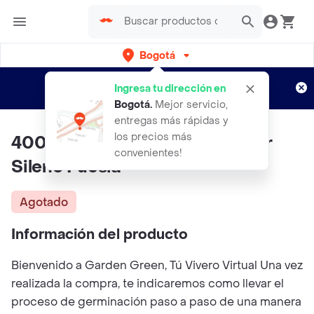
Bogotá
Regístrate
¿Nuevo en Rappi?
y disfruta de
Ingresa tu dirección en
envíos gratis por semanas
Aplican TyC
Bogotá
.
Mejor servicio,
entregas más rápidas y
los precios más
400 Semillas Orgánicas De Flor
convenientes!
Silene Fucsia
Agotado
Información del producto
Bienvenido a Garden Green, Tú Vivero Virtual Una vez
realizada la compra, te indicaremos como llevar el
proceso de germinación paso a paso de una manera