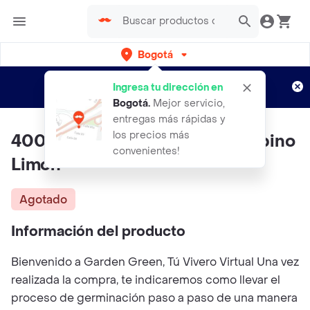
Bogotá
Regístrate
¿Nuevo en Rappi?
y disfruta de
Ingresa tu dirección en
envíos gratis por semanas
Aplican TyC
Bogotá
.
Mejor servicio,
entregas más rápidas y
los precios más
400 Semillas Orgánicas De Pepino
convenientes!
Limón
Agotado
Información del producto
Bienvenido a Garden Green, Tú Vivero Virtual Una vez
realizada la compra, te indicaremos como llevar el
proceso de germinación paso a paso de una manera