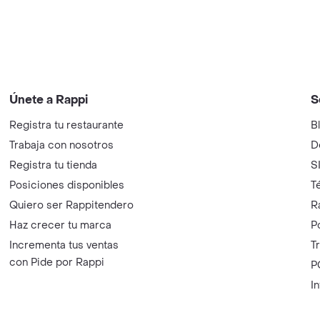
Únete a Rappi
S
Registra tu restaurante
B
Trabaja con nosotros
D
Registra tu tienda
S
Posiciones disponibles
T
Quiero ser Rappitendero
R
Haz crecer tu marca
P
Incrementa tus ventas
T
con Pide por Rappi
P
I