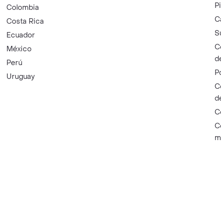
P
Colombia
C
Costa Rica
S
Ecuador
C
México
d
Perú
P
Uruguay
C
d
C
C
m