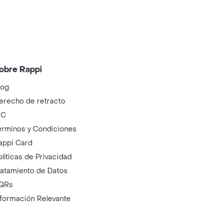
obre Rappi
log
erecho de retracto
IC
érminos y Condiciones
appi Card
olíticas de Privacidad
ratamiento de Datos
QRs
nformación Relevante