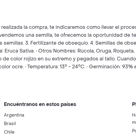
z realizada la compra, te indicaremos como llevar el pro
e vendemos una semilla, te ofrecemos la oportunidad de t
as semillas. 3. Fertilizante de obsequio. 4. Semillas de o
ie: Eruca Sativa. • Otros Nombres: Rúcola, Oruga, Roqueta,
de color rojizo en su extremo y pegados al tallo. Cuando 
color ocre. • Temperatura: 13° - 24°C. • Germinación: 93%
Encuéntranos en estos países
P
Argentina
H
m
Brasil
P
Chile