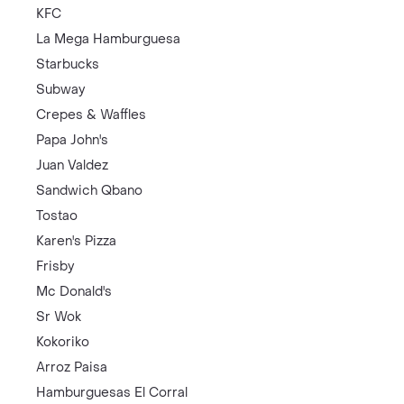
KFC
La Mega Hamburguesa
Starbucks
Subway
Crepes & Waffles
Papa John's
Juan Valdez
Sandwich Qbano
Tostao
Karen's Pizza
Frisby
Mc Donald's
Sr Wok
Kokoriko
Arroz Paisa
Hamburguesas El Corral