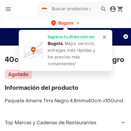
Bogotá
Regístrate
¿Nuevo en Rappi?
y disfruta de
Ingresa tu dirección en
envíos gratis por semanas
Aplican TyC
Bogotá
.
Mejor servicio,
entregas más rápidas y
los precios más
40cm Paquete Amarre Tirra Negro
convenientes!
Agotado
Información del producto
Paquete Amarre Tirra Negro 4.8mmx40cm x100und
Top Marcas y Cadenas de Restaurantes