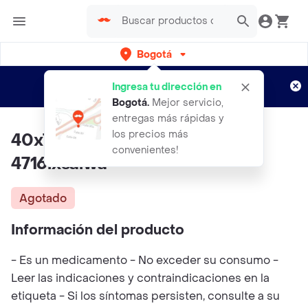
Bogotá
Regístrate
¿Nuevo en Rappi?
y disfruta de
Ingresa tu dirección en
envíos gratis por semanas
Aplican TyC
Bogotá
.
Mejor servicio,
entregas más rápidas y
los precios más
40x70 500 Gm Cannon
convenientes!
4716lxsalwa
Agotado
Información del producto
- Es un medicamento - No exceder su consumo -
Leer las indicaciones y contraindicaciones en la
etiqueta - Si los síntomas persisten, consulte a su