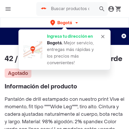
Bogotá
Regístrate
¿Nuevo en Rappi?
y disfruta de
Ingresa tu dirección en
envíos gratis por semanas
Aplican TyC
Bogotá
.
Mejor servicio,
entregas más rápidas y
los precios más
42 / Pantalón Aquí Y Ahora - Verde
convenientes!
Agotado
Información del producto
Pantalón de drill estampado con nuestro print Vive el
momento, fit tipo """"Wide Leg"""", tiro alto. Cintura y
cadera ajustadas naturalmente al cuerpo, bota recta
y largo. Material: 98% algodón; 2% spandex Color