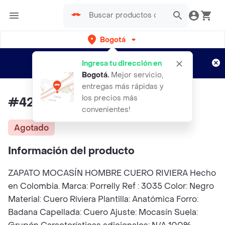
Bogotá
Regístrate
¿Nuevo en Rappi?
y disfruta de
Ingresa tu dirección en
envíos gratis por semanas
Aplican TyC
Bogotá
.
Mejor servicio,
entregas más rápidas y
los precios más
#42 Zapato Formal Hombre
convenientes!
Agotado
Información del producto
ZAPATO MOCASÍN HOMBRE CUERO RIVIERA Hecho
en Colombia. Marca: Porrelly Ref : 3035 Color: Negro
Material: Cuero Riviera Plantilla: Anatómica Forro:
Badana Capellada: Cuero Ajuste: Mocasín Suela: