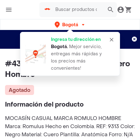
Bogotá
Regístrate
¿Nuevo en Rappi?
y disfruta de
Ingresa tu dirección en
envíos gratis por semanas
Aplican TyC
Bogotá
.
Mejor servicio,
entregas más rápidas y
los precios más
#43 Zapato Casual Romulo Cuero
convenientes!
Hombre
Agotado
Información del producto
MOCASÍN CASUAL MARCA ROMULO HOMBRE
Marca: Romulus Hecho en Colombia. REF: 9313 Color:
Negro Material: Cuero Plantilla: Anatómica Forro: N/A