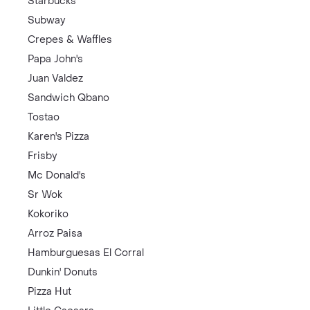
Starbucks
Subway
Crepes & Waffles
Papa John's
Juan Valdez
Sandwich Qbano
Tostao
Karen's Pizza
Frisby
Mc Donald's
Sr Wok
Kokoriko
Arroz Paisa
Hamburguesas El Corral
Dunkin' Donuts
Pizza Hut