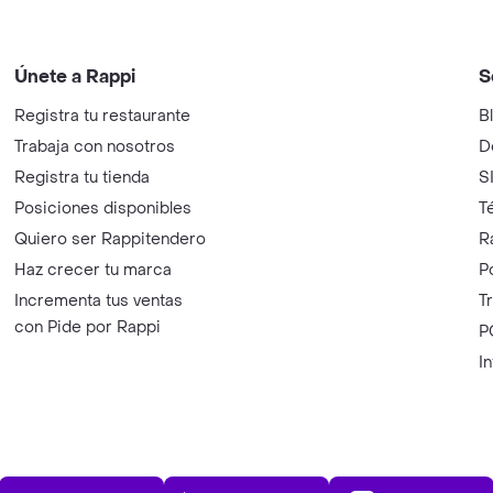
Únete a Rappi
S
Registra tu restaurante
B
Trabaja con nosotros
D
Registra tu tienda
S
Posiciones disponibles
T
Quiero ser Rappitendero
R
Haz crecer tu marca
P
Incrementa tus ventas
T
con Pide por Rappi
P
I
App Store
Play Store
AppGalle