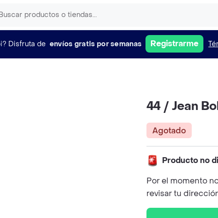
Registrarme
i?
Disfruta de
envíos gratis por semanas
Té
44 / Jean Bo
Agotado
Producto no d
Por el momento no
revisar tu direcció