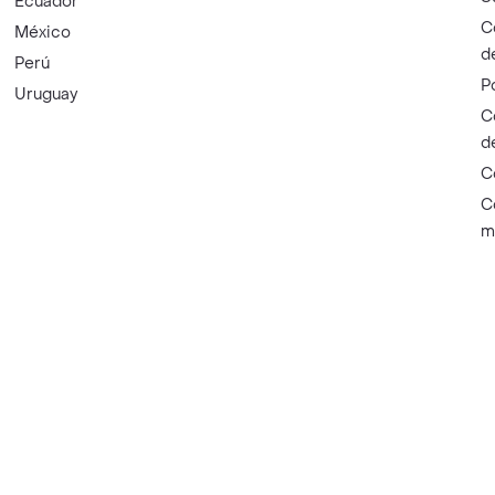
Ecuador
C
México
d
Perú
P
Uruguay
C
d
C
C
m