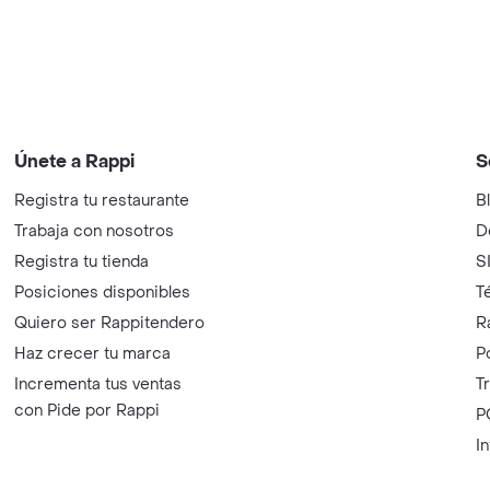
Únete a Rappi
S
Registra tu restaurante
B
Trabaja con nosotros
D
Registra tu tienda
S
Posiciones disponibles
T
Quiero ser Rappitendero
R
Haz crecer tu marca
P
Incrementa tus ventas
T
con Pide por Rappi
P
I