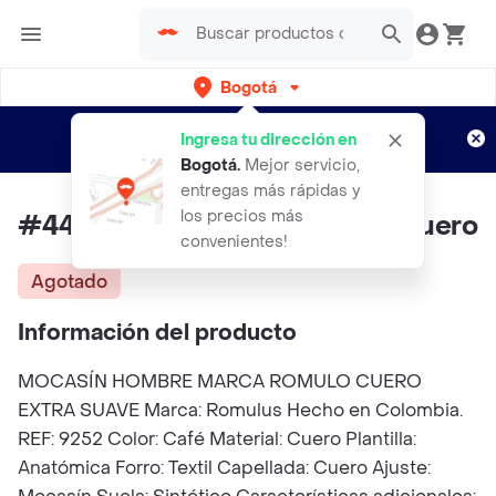
Bogotá
Regístrate
¿Nuevo en Rappi?
y disfruta de
Ingresa tu dirección en
envíos gratis por semanas
Aplican TyC
Bogotá
.
Mejor servicio,
entregas más rápidas y
los precios más
#44 Zapato Hombre Romulo Cuero
convenientes!
Agotado
Información del producto
MOCASÍN HOMBRE MARCA ROMULO CUERO
EXTRA SUAVE Marca: Romulus Hecho en Colombia.
REF: 9252 Color: Café Material: Cuero Plantilla:
Anatómica Forro: Textil Capellada: Cuero Ajuste: