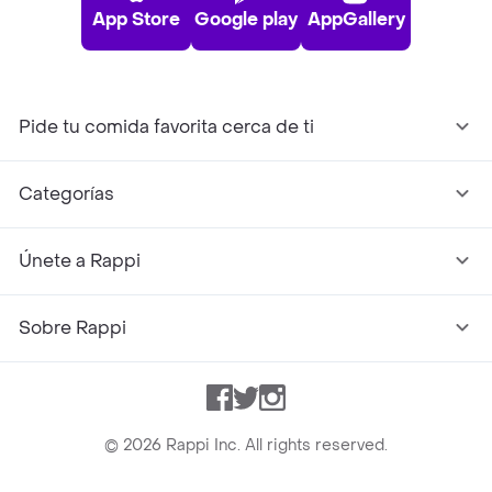
App Store
Google play
AppGallery
Pide tu comida favorita cerca de ti
Categorías
Únete a Rappi
Sobre Rappi
Facebook
Twitter
Instagram
©
2026
Rappi Inc. All rights reserved.