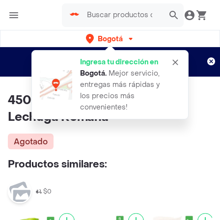
Bogotá
Regístrate
¿Nuevo en Rappi?
y disfruta de
Ingresa tu dirección en
envíos gratis por semanas
Aplican TyC
Bogotá
.
Mejor servicio,
entregas más rápidas y
los precios más
450 Semillas Orgánicas De
convenientes!
Lechuga Romana
Agotado
Productos similares:
$0