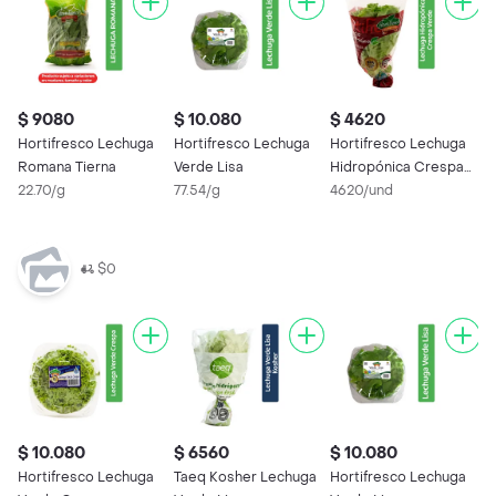
$ 9080
$ 10.080
$ 4620
$
Hortifresco Lechuga
Hortifresco Lechuga
Hortifresco Lechuga
T
Romana Tierna
Verde Lisa
Hidropónica Crespa
K
22.70/g
77.54/g
Verde
4620/und
3
$0
$ 10.080
$ 6560
$ 10.080
$
Hortifresco Lechuga
Taeq Kosher Lechuga
Hortifresco Lechuga
D