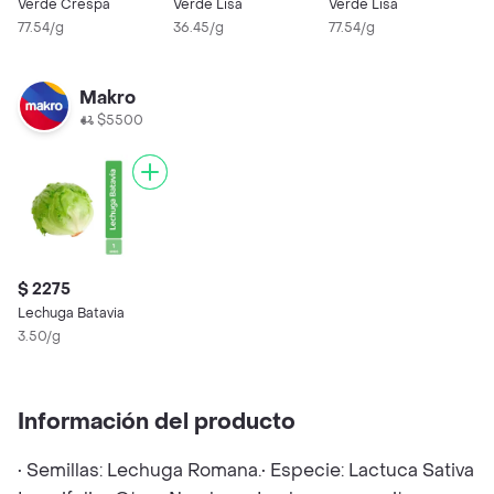
Verde Crespa
Verde Lisa
Verde Lisa
C
77.54/g
36.45/g
77.54/g
H
6
Makro
$5500
$ 2275
Lechuga Batavia
3.50/g
Información del producto
• Semillas: Lechuga Romana.• Especie: Lactuca Sativa