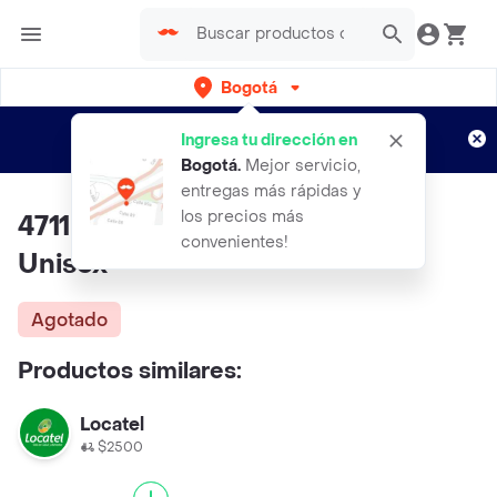
Bogotá
Regístrate
¿Nuevo en Rappi?
y disfruta de
Ingresa tu dirección en
envíos gratis por semanas
Aplican TyC
Bogotá
.
Mejor servicio,
entregas más rápidas y
los precios más
4711 Agua de Colonia Original
convenientes!
Unisex
Agotado
Productos similares:
Locatel
$2500