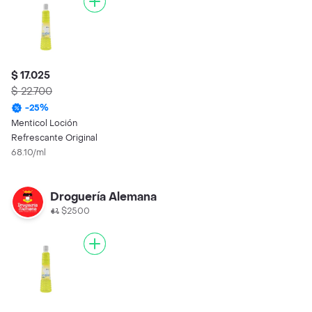
$ 17.025
$ 22.700
-
25
%
Menticol Loción
Refrescante Original
68.10/ml
Droguería Alemana
$2500