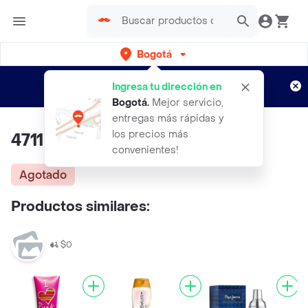
Bogotá
Regístrate
¿Nuevo en Rappi?
y disfruta de
Ingresa tu dirección en
envíos gratis por semanas
Aplican TyC
Bogotá
.
Mejor servicio,
entregas más rápidas y
los precios más
4711 Colonia Original Unisex
convenientes!
Agotado
Productos similares:
$0