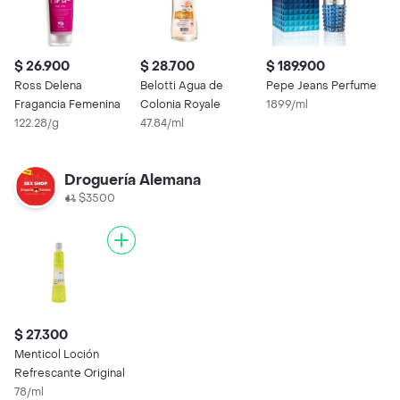
$ 26.900
$ 28.700
$ 189.900
Ross Delena
Belotti Agua de
Pepe Jeans Perfume
Fragancia Femenina
Colonia Royale
1899/ml
122.28/g
47.84/ml
Droguería Alemana
$3500
$ 27.300
Menticol Loción
Refrescante Original
78/ml