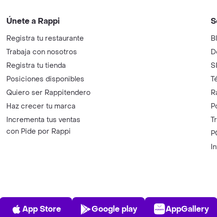
Únete a Rappi
S
Registra tu restaurante
B
Trabaja con nosotros
D
Registra tu tienda
S
Posiciones disponibles
T
Quiero ser Rappitendero
R
Haz crecer tu marca
P
Incrementa tus ventas
T
con Pide por Rappi
P
I
App Store
Play Store
AppGalle
App Store
Google play
AppGallery