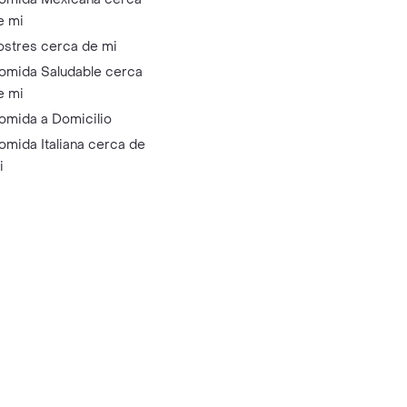
e mi
ostres cerca de mi
omida Saludable cerca
e mi
omida a Domicilio
omida Italiana cerca de
i