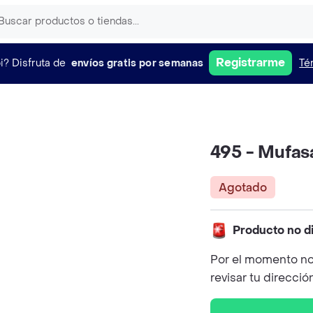
Registrarme
i?
Disfruta de
envíos gratis por semanas
Té
495 - Mufasa
Agotado
Producto no d
Por el momento no
revisar tu direcció