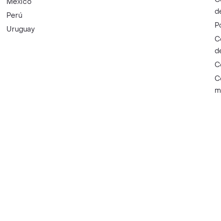
México
d
Perú
P
Uruguay
C
d
C
C
m