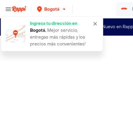
Bogotá
Ingresa tu dirección en
¿Nuevo en Rapp
Bogotá
.
Mejor servicio,
entregas más rápidas y los
precios más convenientes!
Rappi
495 mufasa the lion king