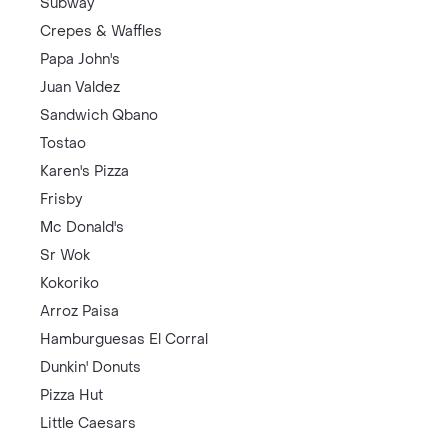
Subway
Crepes & Waffles
Papa John's
Juan Valdez
Sandwich Qbano
Tostao
Karen's Pizza
Frisby
Mc Donald's
Sr Wok
Kokoriko
Arroz Paisa
Hamburguesas El Corral
Dunkin' Donuts
Pizza Hut
Little Caesars