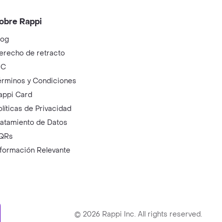
obre Rappi
log
erecho de retracto
IC
érminos y Condiciones
appi Card
olíticas de Privacidad
ratamiento de Datos
QRs
nformación Relevante
ry
©
2026
Rappi Inc. All rights reserved.