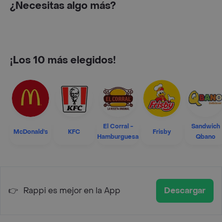
¿Necesitas algo más?
¡Los 10 más elegidos!
El Corral -
Sandwich
McDonald's
KFC
Frisby
Hamburguesa
Qbano
👉
Rappi es mejor en la App
Descargar