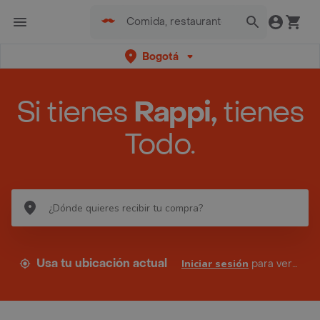
Bogotá
Si tienes
Rappi,
tienes
Todo.
Usa tu ubicación actual
Iniciar sesión
para ver tus direcciones