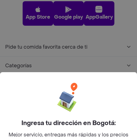
App Store
Google play
AppGallery
Pide tu comida favorita cerca de ti
Categorías
Únete a Rappi
Sobre Rappi
Facebook
Twitter
Instagram
Ingresa tu dirección en Bogotá:
Mejor servicio, entregas más rápidas y los precios
©
2026
Rappi Inc. All rights reserved.