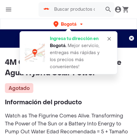
Bogotá
Regístrate
¿Nuevo en Rappi?
y disfruta de
Ingresa tu dirección en
envíos gratis por semanas
Aplican TyC
Bogotá
.
Mejor servicio,
entregas más rápidas y
los precios más
4M Caja Experimento Bombe de
convenientes!
Agua Hybrid Solar Power
Agotado
Información del producto
Watch as The Figurine Comes Alive. Transforming
The Power of The Sun or a Battery Into Energy to
Pump Out Water Edad Recomendada = 5 + Tamaño