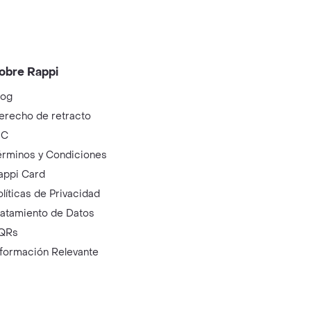
obre Rappi
log
erecho de retracto
IC
érminos y Condiciones
appi Card
olíticas de Privacidad
ratamiento de Datos
QRs
nformación Relevante