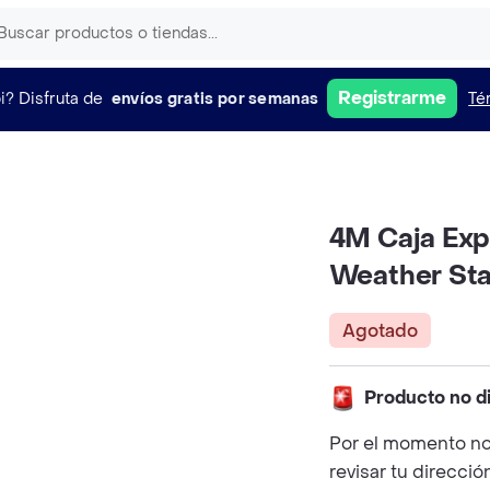
Registrarme
i?
Disfruta de
envíos gratis por semanas
Té
4M Caja Exp
Weather Sta
Agotado
Producto no d
Por el momento no
revisar tu direcció