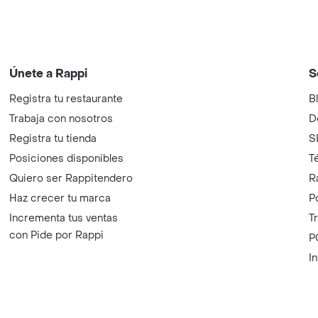
Únete a Rappi
S
Registra tu restaurante
B
Trabaja con nosotros
D
Registra tu tienda
S
Posiciones disponibles
T
Quiero ser Rappitendero
R
Haz crecer tu marca
P
Incrementa tus ventas
T
con Pide por Rappi
P
I