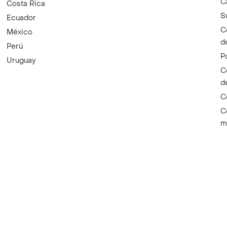
C
Costa Rica
S
Ecuador
C
México
d
Perú
P
Uruguay
C
d
C
C
m