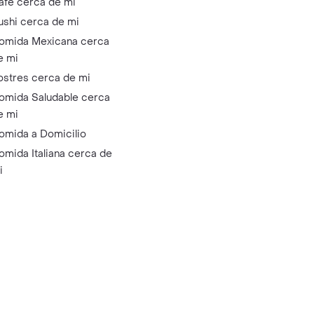
afé cerca de mi
ushi cerca de mi
omida Mexicana cerca
e mi
ostres cerca de mi
omida Saludable cerca
e mi
omida a Domicilio
omida Italiana cerca de
i