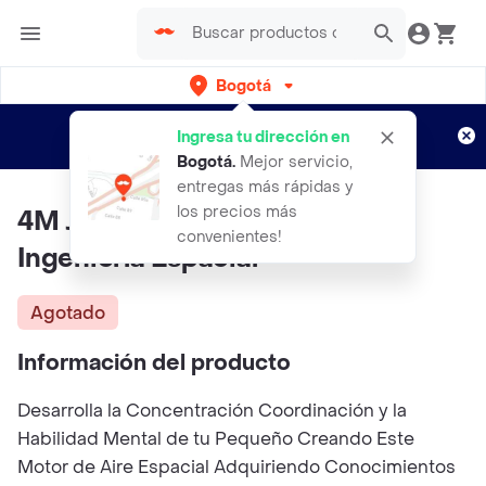
Bogotá
Regístrate
¿Nuevo en Rappi?
y disfruta de
Ingresa tu dirección en
envíos gratis por semanas
Aplican TyC
Bogotá
.
Mejor servicio,
entregas más rápidas y
los precios más
4M Juguete Space Air Engine
convenientes!
Ingeniería Espacial
Agotado
Información del producto
Desarrolla la Concentración Coordinación y la
Habilidad Mental de tu Pequeño Creando Este
Motor de Aire Espacial Adquiriendo Conocimientos