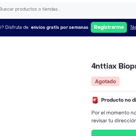
Registrarme
i?
Disfruta de
envíos gratis por semanas
Té
4nttiax Bio
Agotado
Producto no d
Por el momento no
revisar tu direcció