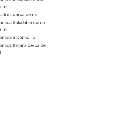
e mi
ostres cerca de mi
omida Saludable cerca
e mi
omida a Domicilio
omida Italiana cerca de
i