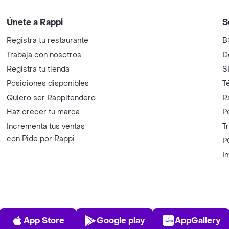
Únete a Rappi
S
Registra tu restaurante
B
Trabaja con nosotros
D
Registra tu tienda
S
Posiciones disponibles
T
Quiero ser Rappitendero
R
Haz crecer tu marca
P
Incrementa tus ventas
T
con Pide por Rappi
P
I
App Store
Play Store
AppGalle
App Store
Google play
AppGallery