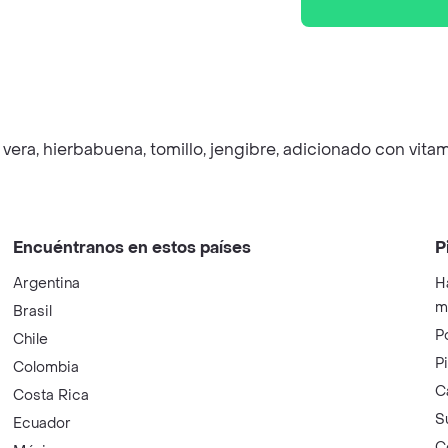
era, hierbabuena, tomillo, jengibre, adicionado con vita
Encuéntranos en estos países
P
Argentina
H
m
Brasil
P
Chile
P
Colombia
C
Costa Rica
S
Ecuador
C