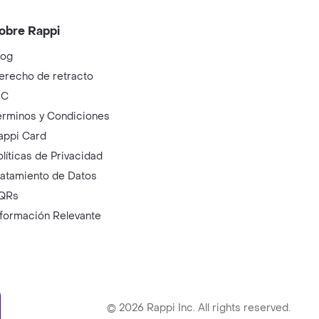
obre Rappi
log
erecho de retracto
IC
érminos y Condiciones
appi Card
olíticas de Privacidad
ratamiento de Datos
QRs
nformación Relevante
ry
©
2026
Rappi Inc. All rights reserved.