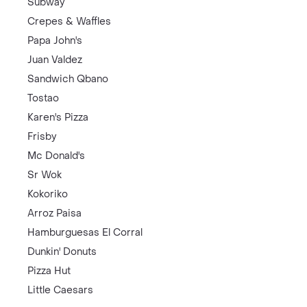
Subway
Crepes & Waffles
Papa John's
Juan Valdez
Sandwich Qbano
Tostao
Karen's Pizza
Frisby
Mc Donald's
Sr Wok
Kokoriko
Arroz Paisa
Hamburguesas El Corral
Dunkin' Donuts
Pizza Hut
Little Caesars