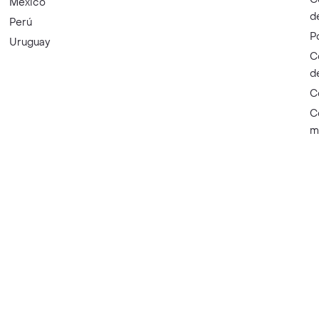
México
d
Perú
P
Uruguay
C
d
C
C
m