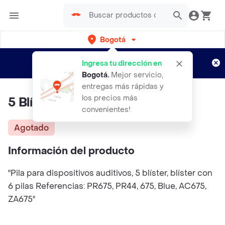
Bogotá
Regístrate
¿Nuevo en Rappi?
y disfruta de
Ingresa tu dirección en
envíos gratis por semanas
Aplican TyC
Bogotá
.
Mejor servicio,
entregas más rápidas y
los precios más
5 Blíster Pila N°675 Widex
convenientes!
Agotado
Información del producto
"Pila para dispositivos auditivos, 5 blíster, blíster con
6 pilas Referencias: PR675, PR44, 675, Blue, AC675,
ZA675"