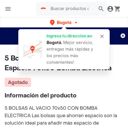
Bogotá
Regístrate
¿Nuevo en Rappi?
y disfruta de
Ingresa tu dirección en
envíos gratis por semanas
Aplican TyC
Bogotá
.
Mejor servicio,
entregas más rápidas y
los precios más
5 Bolsas Al Vacio Ahorrador De
convenientes!
Espacio 70x50 Bomba Electrica
Agotado
Información del producto
5 BOLSAS AL VACIO 70x50 CON BOMBA
ELECTRICA Las bolsas que ahorran espacio son la
solución ideal para añadir más espacio de