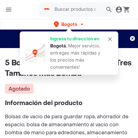
Bogotá
Regístrate
¿Nuevo en Rappi?
y disfruta de
Ingresa tu dirección en
envíos gratis por semanas
Aplican TyC
Bogotá
.
Mejor servicio,
entregas más rápidas y
los precios más
5 Bolsas De Empaque Al Vacio Tres
convenientes!
Tamaños Mas Bomba
Agotado
Información del producto
Bolsas de vacío de para guardar ropa, ahorrador de
espacio, bolsa de almacenamiento al vacío con
bomba de mano para edredones, almacenamiento