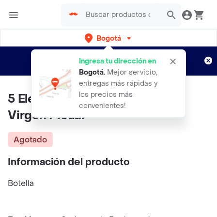
Bogotá
Regístrate
¿Nuevo en Rappi?
y disfruta de
Ingresa tu dirección en
envíos gratis por semanas
Aplican TyC
Bogotá
.
Mejor servicio,
entregas más rápidas y
los precios más
5 Elementos Aceite Oliva Extra
convenientes!
Virgen Picual
Agotado
Información del producto
Botella