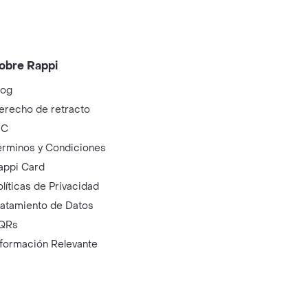
obre Rappi
log
erecho de retracto
IC
érminos y Condiciones
appi Card
olíticas de Privacidad
ratamiento de Datos
QRs
nformación Relevante