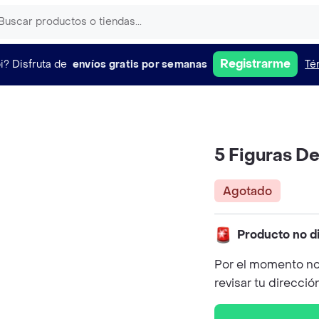
Registrarme
i?
Disfruta de
envíos gratis por semanas
Té
5 Figuras D
Agotado
Producto no d
Por el momento no
revisar tu direcció