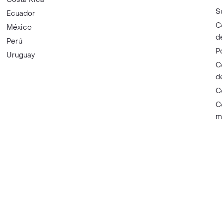
S
Ecuador
C
México
d
Perú
P
Uruguay
C
d
C
C
m