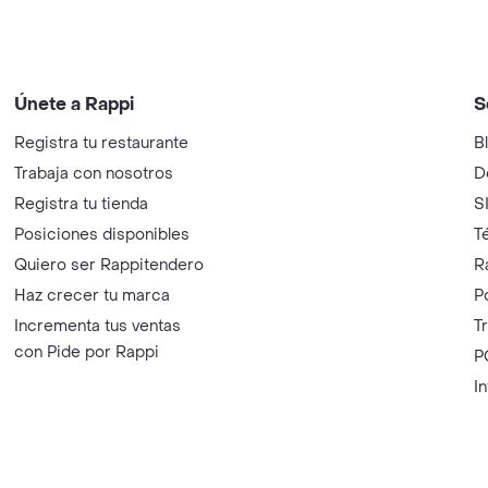
Únete a Rappi
S
Registra tu restaurante
B
Trabaja con nosotros
D
Registra tu tienda
S
Posiciones disponibles
T
Quiero ser Rappitendero
R
Haz crecer tu marca
P
Incrementa tus ventas
T
con Pide por Rappi
P
I