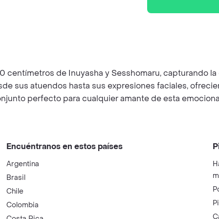
10 centímetros de Inuyasha y Sesshomaru, capturando la e
desde sus atuendos hasta sus expresiones faciales, ofreci
conjunto perfecto para cualquier amante de esta emociona
Encuéntranos en estos países
P
Argentina
H
m
Brasil
P
Chile
P
Colombia
C
Costa Rica