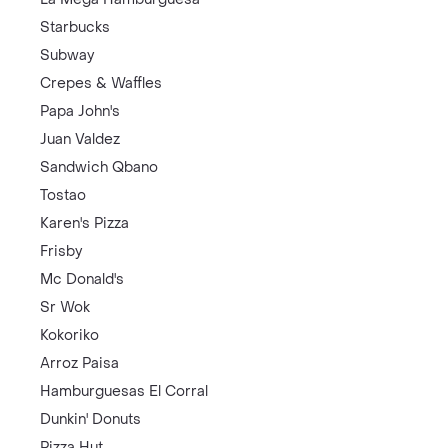
Starbucks
Subway
Crepes & Waffles
Papa John's
Juan Valdez
Sandwich Qbano
Tostao
Karen's Pizza
Frisby
Mc Donald's
Sr Wok
Kokoriko
Arroz Paisa
Hamburguesas El Corral
Dunkin' Donuts
Pizza Hut