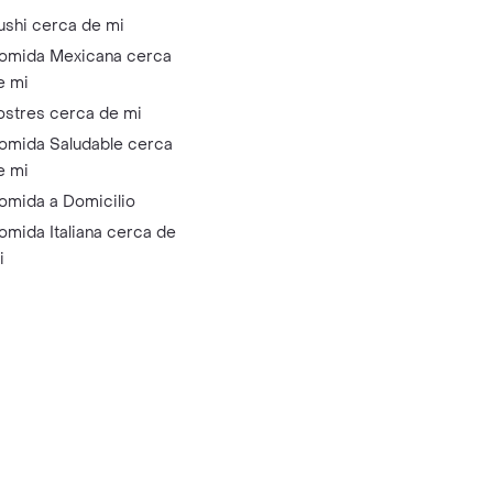
ushi cerca de mi
omida Mexicana cerca
e mi
ostres cerca de mi
omida Saludable cerca
e mi
omida a Domicilio
omida Italiana cerca de
i