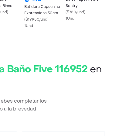
e Binner
Sentry
Batidora Capuchino
/und
)
(
$750/und
)
Expressions 30cm
1Und
Negro Acero
(
$19950/und
)
Inoxidable
1Und
a Baño Five 116952
en
debes completar los
o a la brevedad