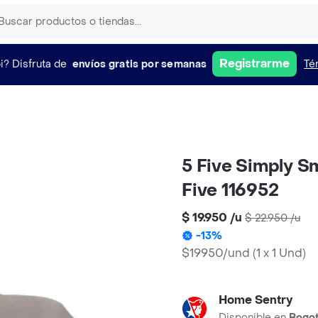
Registrarme
i?
Disfruta de
envíos gratis por semanas
Té
5 Five Simply S
Five 116952
$ 19.950
/
u
$ 22.950
/
u
-
13
%
$19950/und
(
1 x 1 Und
)
Home Sentry
Disponible en
Bogo