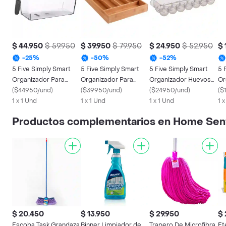
$ 44.950
$ 59.950
$ 39.950
$ 79.950
$ 24.950
$ 52.950
$ 
-
25
%
-
50
%
-
52
%
5 Five Simply Smart
5 Five Simply Smart
5 Five Simply Smart
5 
Organizador Para
Organizador Para
Organizador Huevos
Or
Nevera Plástico
(
$44950/und
)
Cubiertos en Bamboo
(
$39950/und
)
Plástico 146479
(
$24950/und
)
Ne
(
$
167788
1 x 1 Und
115242
1 x 1 Und
1 x 1 Und
1 
Productos complementarios en Home Sen
$ 20.450
$ 13.950
$ 29.950
$ 
Escoba Task Grandaza
Binner Limpiador de
Trapero De Microfibra
Et