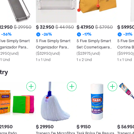
12.950
$ 29.950
$ 32.950
$ 44.950
$ 47.950
$ 57.950
$ 59.95
-
56
%
-
26
%
-
17
%
-
31
%
Five Simply Smart
5 Five Simply Smart
5 Five Simply Smart
5 Five Si
ganizador Para
Organizador Para
Set Cosmetiquera
Cortina B
vera Plástico
12950/und
)
Nevera 5 L
(
$32950/und
)
Caqui 174668c
(
$23975/und
)
105654 P
(
$59950
x 1 Und
1 x 1 Und
1 x 2 Und
Blanco
1 x 1 Und
try
21.950
$ 29.950
$ 9150
$ 56.95
erna Paño
Trapero De Microfibra
Task Bolsa De Basura
Trapero 