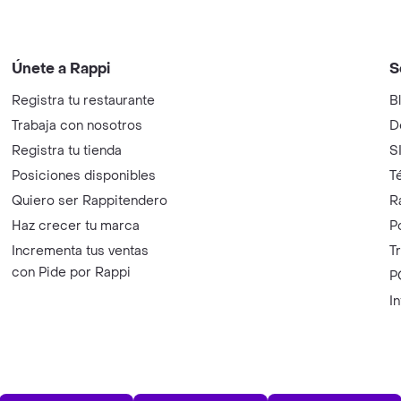
Únete a Rappi
S
Registra tu restaurante
B
Trabaja con nosotros
D
Registra tu tienda
S
Posiciones disponibles
T
Quiero ser Rappitendero
R
Haz crecer tu marca
P
Incrementa tus ventas
T
con Pide por Rappi
P
I