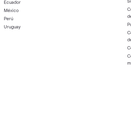
S
Ecuador
C
México
d
Perú
P
Uruguay
C
d
C
C
m