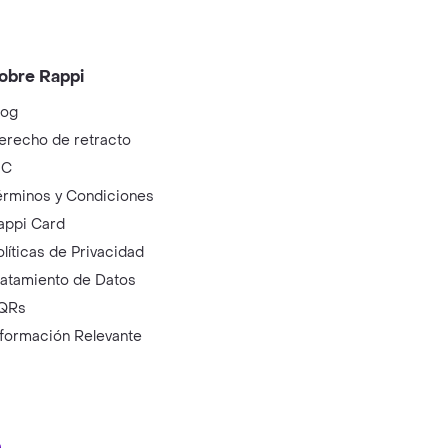
obre Rappi
log
erecho de retracto
IC
érminos y Condiciones
appi Card
olíticas de Privacidad
ratamiento de Datos
QRs
nformación Relevante