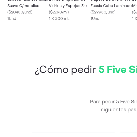
Suave C/metalico
Vidrios y Espejos 3 en
Fucsia Cabo Laminado
Mi
(
$20450/und
)
1
(
$27.90/ml
)
(
$29950/und
)
(
$
1Und
1 X 500 mL
1Und
1 
¿Cómo pedir
5 Five 
Para pedir 5 Five 
siguientes pas