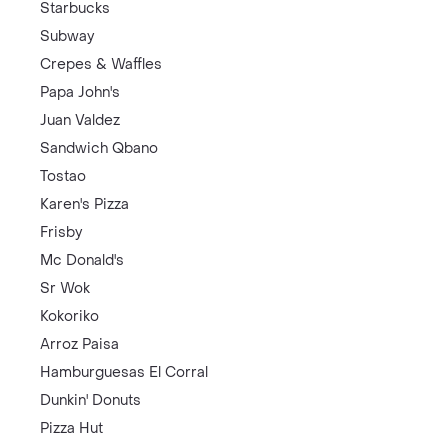
Starbucks
Subway
Crepes & Waffles
Papa John's
Juan Valdez
Sandwich Qbano
Tostao
Karen's Pizza
Frisby
Mc Donald's
Sr Wok
Kokoriko
Arroz Paisa
Hamburguesas El Corral
Dunkin' Donuts
Pizza Hut