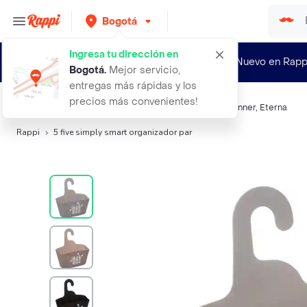
Bogotá
Ingresa tu dirección en
¿Nuevo en Rapp
Bogotá
.
Mejor servicio,
entregas más rápidas y los
precios más convenientes!
Búsquedas relacionadas:
Cajas y Cestas
,
Five
,
Task
,
Binner
,
Eterna
Rappi
5 five simply smart organizador par