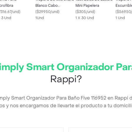
crofibra
Blanco Cabo
Mini Papelera
Escurribl
7316.67/und
)
Laminado
(
$29950/und
)
(
$305/und
)
107561
(
$56950
X 3 Und
1Und
1 X 30 Und
1 Und
Simply Smart Organizador Par
Rappi?
Simply Smart Organizador Para Baño Five 116952 en Rappi 
os y nos encargamos de llevarte el producto a tu domicili