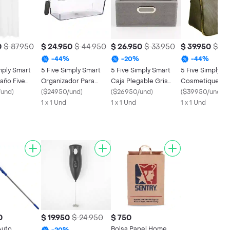
0
$ 87.950
$ 24.950
$ 44.950
$ 26.950
$ 33.950
$ 39.950
$ 71
-
44
%
-
20
%
-
44
%
mply Smart
5 Five Simply Smart
5 Five Simply Smart
5 Five Simply S
año Five
Organizador Para
Caja Plegable Gris
Cosmetiquera 
oliéster
/und
)
Nevera 03 Kg
(
$24950/und
)
Lino 138886c
(
$26950/und
)
Pana Negro 174
(
$39950/und
)
1 x 1 Und
1 x 1 Und
1 x 1 Und
0
$ 19.950
$ 24.950
$ 750
Auto
Bolsa Papel Home
-
20
%