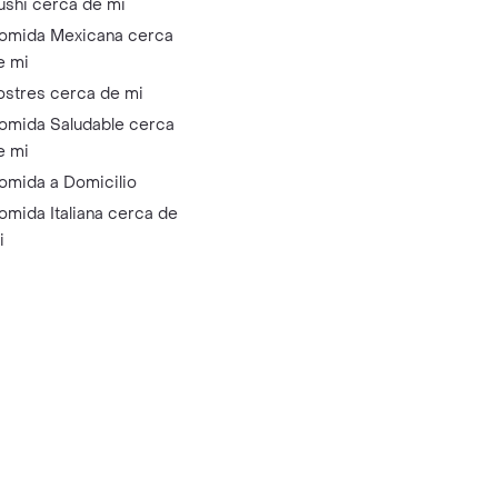
ushi cerca de mi
omida Mexicana cerca
e mi
ostres cerca de mi
omida Saludable cerca
e mi
omida a Domicilio
omida Italiana cerca de
i