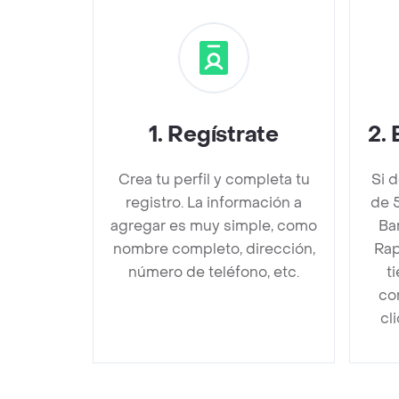
1
.
Regístrate
2
.
Crea tu perfil y completa tu
Si 
registro. La información a
de 5
agregar es muy simple, como
Ba
nombre completo, dirección,
Rap
número de teléfono, etc.
t
co
cl