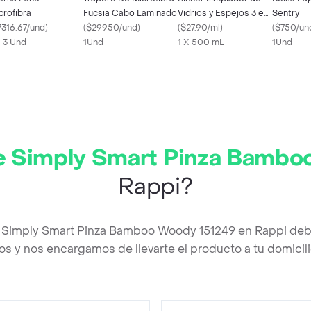
crofibra
Fucsia Cabo Laminado
Vidrios y Espejos 3 en
Sentry
7316.67/und
)
(
$29950/und
)
1
(
$27.90/ml
)
(
$750/un
X 3 Und
1Und
1 X 500 mL
1Und
ve Simply Smart Pinza Bamb
Rappi?
ve Simply Smart Pinza Bamboo Woody 151249 en Rappi deb
os y nos encargamos de llevarte el producto a tu domicili