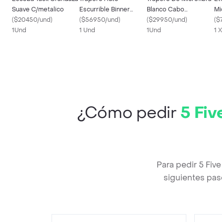
Suave C/metalico
Escurrible Binner
Blanco Cabo
Mi
(
$20450/und
)
107561
(
$56950/und
)
Laminado
(
$29950/und
)
(
$
1Und
1 Und
1Und
1 
¿Cómo pedir
5 Fi
Para pedir 5 Fi
siguientes pas