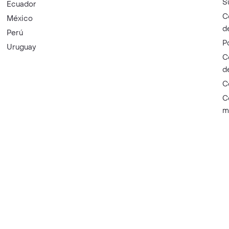
S
Ecuador
C
México
d
Perú
P
Uruguay
C
d
C
C
m