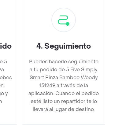
dido
4
.
Seguimiento
e 5
Puedes hacerle seguimiento
za
a tu pedido de 5 Five Simply
debes
Smart Pinza Bamboo Woody
n,
151249 a través de la
go y
aplicación. Cuando el pedido
n
esté listo un repartidor te lo
llevará al lugar de destino.