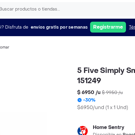
Registrarme
i?
Disfruta de
envíos gratis por semanas
Té
comar
5 Five Simply 
151249
$ 6950
/
u
$ 9950
/
u
-
30
%
$6950/und
(
1 x 1 Und
)
Home Sentry
Disponible en
Bogo