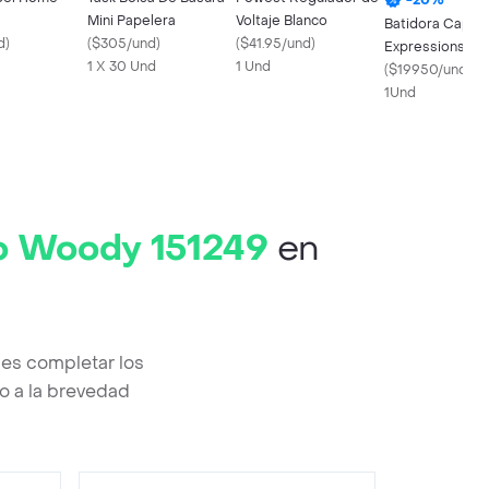
Mini Papelera
Voltaje Blanco
Batidora Capuc
d
)
(
$305/und
)
(
$41.95/und
)
Expressions 3
1 X 30 Und
1 Und
Negro Acero
(
$19950/und
)
Inoxidable
1Und
oo Woody 151249
en
es completar los
o a la brevedad