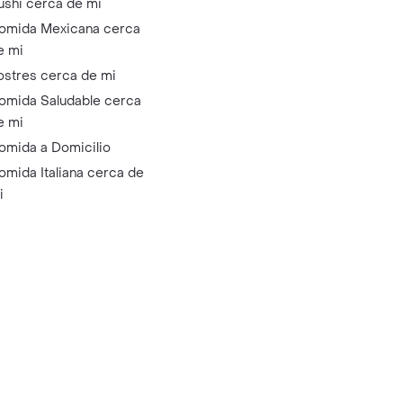
ushi cerca de mi
omida Mexicana cerca
e mi
ostres cerca de mi
omida Saludable cerca
e mi
omida a Domicilio
omida Italiana cerca de
i