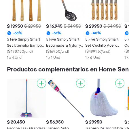
$ 19.950
$ 29.950
$ 16.945
$ 34.950
$ 29.950
$ 54.950
$ 
-
33
%
-
51
%
-
45
%
5 Five Simply Smart
5 Five Simply Smart
5 Five Simply Smart
5 
Set Utensilio Bamboo
Espumadera Nylon y
Set Cuchillo Acero
Cu
120058
(
$4987.50/und
)
Bamboo Woody
(
$16950/und
)
Inox Mango de Madera
(
$4991.67/und
)
(
$
1 x 4 Und
151385
1 x 1 Und
1 x 6 Und
1 
Productos complementarios en Home Sen
$ 20.450
$ 56.950
$ 29.950
$ 
Escoba Task Grandaza
Trapero Auto
Trapero De Microfibra
Et