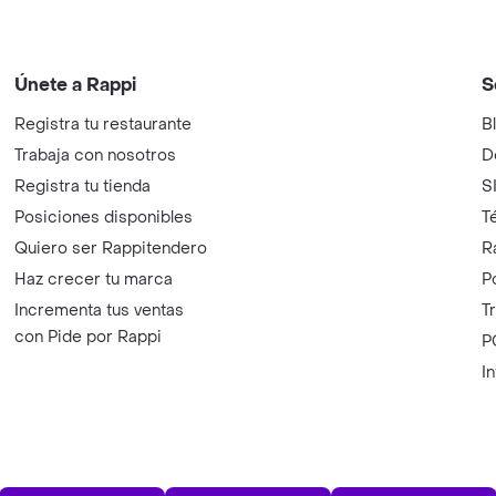
Únete a Rappi
S
Registra tu restaurante
B
Trabaja con nosotros
D
Registra tu tienda
S
Posiciones disponibles
T
Quiero ser Rappitendero
R
Haz crecer tu marca
P
Incrementa tus ventas
T
con Pide por Rappi
P
I