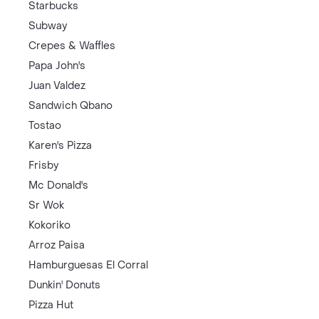
Starbucks
Subway
Crepes & Waffles
Papa John's
Juan Valdez
Sandwich Qbano
Tostao
Karen's Pizza
Frisby
Mc Donald's
Sr Wok
Kokoriko
Arroz Paisa
Hamburguesas El Corral
Dunkin' Donuts
Pizza Hut