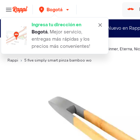
Bogotá
Ingresa tu dirección en
¿Nuevo en Rapp
Bogotá
.
Mejor servicio,
entregas más rápidas y los
precios más convenientes!
Búsquedas relacionadas:
Utensilios de Cocina
,
Task
,
Binner
,
Eterna
,
Ni
Rappi
5 five simply smart pinza bamboo wo