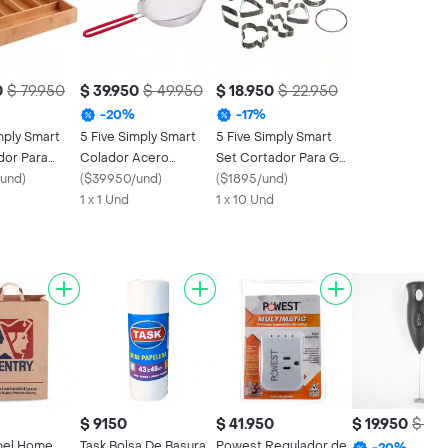
0
$ 79.950
$ 39.950
$ 49.950
$ 18.950
$ 22.950
-
20
%
-
17
%
mply Smart
5 Five Simply Smart
5 Five Simply Smart
dor Para
Colador Acero
Set Cortador Para Gall
s en Bamboo
und
)
Inoxidable 20 cm
(
$39950/und
)
en Acero
(
$1895/und
)
1 x 1 Und
1 x 10 Und
$ 9150
$ 41.950
$ 19.950
$ 24
pel Home
Task Bolsa De Basura
Powest Regulador de
-
20
%