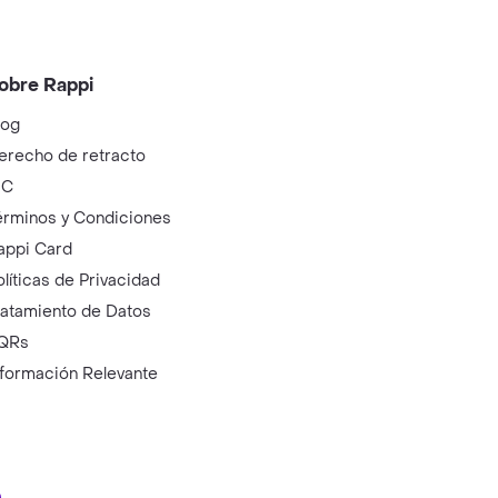
obre Rappi
log
erecho de retracto
IC
érminos y Condiciones
appi Card
olíticas de Privacidad
ratamiento de Datos
QRs
nformación Relevante