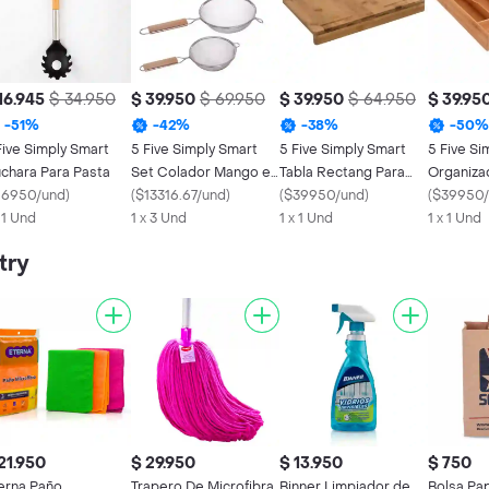
16.945
$ 34.950
$ 39.950
$ 69.950
$ 39.950
$ 64.950
$ 39.95
-
51
%
-
42
%
-
38
%
-
50
%
Five Simply Smart
5 Five Simply Smart
5 Five Simply Smart
5 Five Si
chara Para Pasta
Set Colador Mango en
Tabla Rectang Para
Organiza
16950/und
)
Madera 103502
(
$13316.67/und
)
Cortar
(
$39950/und
)
Cubierto
(
$39950/
x 1 Und
1 x 3 Und
1 x 1 Und
115242
1 x 1 Und
try
21.950
$ 29.950
$ 13.950
$ 750
erna Paño
Trapero De Microfibra
Binner Limpiador de
Bolsa Pa