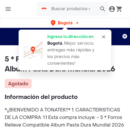
Bogotá
Regístrate
¿Nuevo en Rappi?
y disfruta de
Ingresa tu dirección en
envíos gratis por semanas
Aplican TyC
Bogotá
.
Mejor servicio,
entregas más rápidas y
los precios más
5 * Forros Relieve Compatible
convenientes!
Album Pasta Dura Mundial 2026
Agotado
Información del producto
*¡¡BIENVENIDO A TONATEK!!* 1. CARACTERISTICAS
DE LA COMPRA: 1.1 Esta compra incluye: - 5 * Forros
Relieve Compatible Album Pasta Dura Mundial 2026