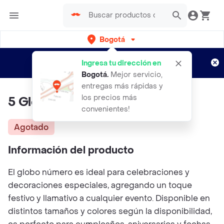
Bogotá
Regístrate
¿Nuevo en Rappi?
y disfruta de
Ingresa tu dirección en
envíos gratis por semanas
Aplican TyC
Bogotá
.
Mejor servicio,
entregas más rápidas y
los precios más
5 Globo Numero Dorado 16"
convenientes!
Agotado
Información del producto
El globo número es ideal para celebraciones y
decoraciones especiales, agregando un toque
festivo y llamativo a cualquier evento. Disponible en
distintos tamaños y colores según la disponibilidad,