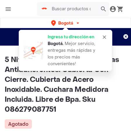
Bogotá
Regístrate
¿Nuevo en Rappi?
y disfruta de
Ingresa tu dirección en
envíos gratis por semanas
Aplican TyC
Bogotá
.
Mejor servicio,
entregas más rápidas y
los precios más
5 Niveles de Temperatura. Placas
convenientes!
Antiadherentes. Cubierta Con
Cierre. Cubierta de Acero
Inoxidable. Cuchara Medidora
Incluida. Libre de Bpa. Sku
086279087751
Agotado