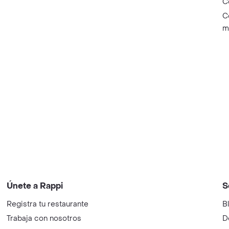
C
C
m
Únete a Rappi
S
Registra tu restaurante
B
Trabaja con nosotros
D