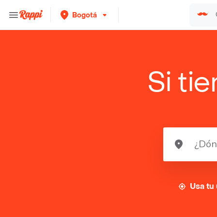
Bogotá
Si ti
Usa tu 