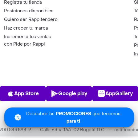
Registra tu tienda
S
Posiciones disponibles
T
Quiero ser Rappitendero
R
Haz crecer tu marca
P
Incrementa tus ventas
T
con Pide por Rappi
P
I
App Store
Play Store
AppGalle
App Store
Google play
AppGallery
Descubre las
PROMOCIONES
que tenemos
para ti
T 900.843.898-9 --- Calle 63 # 16A-02 Bogotá D.C. --- notificac