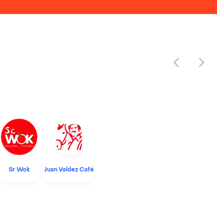
Sr Wok
Juan Valdez Café