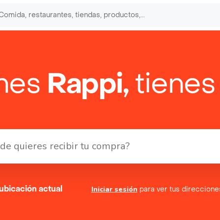
enes
Rappi,
tienes
ubicación actual
Iniciar sesión
para ver tus direccion