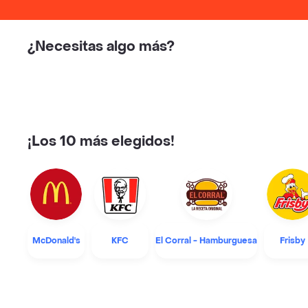
¿Necesitas algo más?
¡Los 10 más elegidos!
McDonald's
KFC
El Corral - Hamburguesa
Frisby