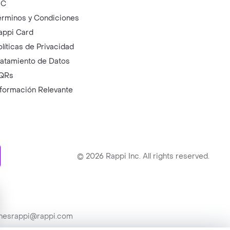
IC
érminos y Condiciones
appi Card
olíticas de Privacidad
ratamiento de Datos
QRs
nformación Relevante
ry
©
2026
Rappi Inc. All rights reserved.
ionesrappi@rappi.com