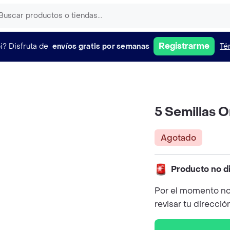
Registrarme
i?
Disfruta de
envíos gratis por semanas
Té
5 Semillas 
Agotado
Producto no d
Por el momento no
revisar tu direcció