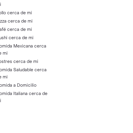
i
ollo cerca de mi
izza cerca de mi
afé cerca de mi
ushi cerca de mi
omida Mexicana cerca
e mi
ostres cerca de mi
omida Saludable cerca
e mi
omida a Domicilio
omida Italiana cerca de
i