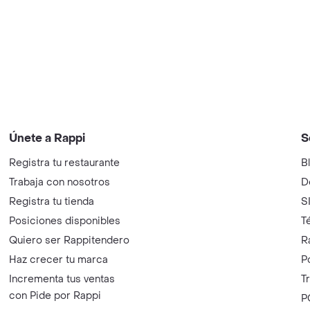
Únete a Rappi
S
Registra tu restaurante
B
Trabaja con nosotros
D
Registra tu tienda
S
Posiciones disponibles
T
Quiero ser Rappitendero
R
Haz crecer tu marca
P
Incrementa tus ventas
T
con Pide por Rappi
P