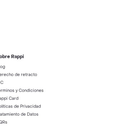
obre Rappi
log
erecho de retracto
IC
érminos y Condiciones
appi Card
olíticas de Privacidad
ratamiento de Datos
QRs