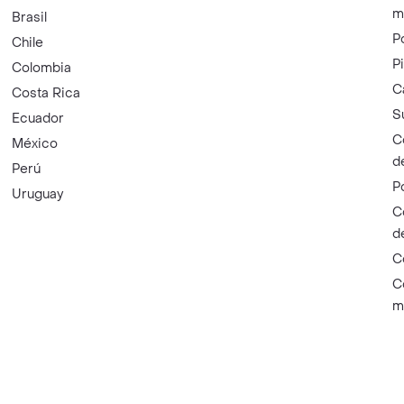
m
Brasil
P
Chile
P
Colombia
C
Costa Rica
S
Ecuador
C
México
d
Perú
P
Uruguay
C
d
C
C
m