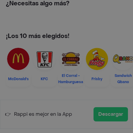
¿Necesitas algo más?
¡Los 10 más elegidos!
El Corral -
Sandwich
McDonald's
KFC
Frisby
Hamburguesa
Qbano
👉
Rappi es mejor en la App
Descargar