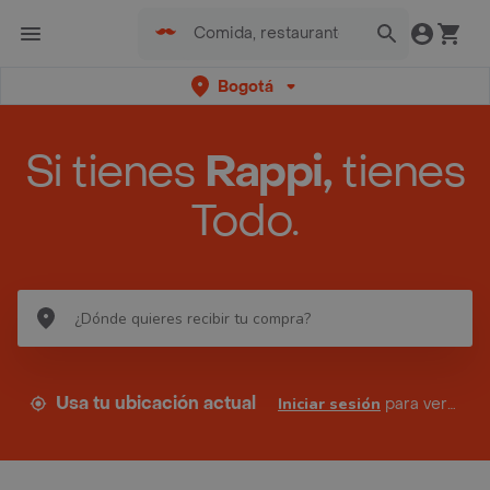
Bogotá
Si tienes
Rappi,
tienes
Todo.
Usa tu ubicación actual
Iniciar sesión
para ver tus direcciones