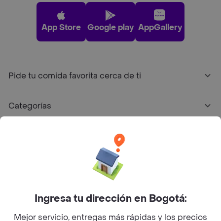
App Store
Google play
AppGallery
Pide tu comida favorita cerca de ti
Categorías
Únete a Rappi
Sobre Rappi
Facebook
Twitter
Instagram
Ingresa tu dirección en Bogotá:
Mejor servicio, entregas más rápidas y los precios
©
2026
Rappi Inc. All rights reserved.