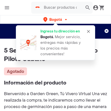
Bogotá
Regístrate
¿Nuevo en Rappi?
y disfruta de
Ingresa tu dirección en
envíos gratis por semanas
Aplican TyC
Bogotá
.
Mejor servicio,
entregas más rápidas y
los precios más
5 Semillas Orgánicas De Tabaco
convenientes!
Piloto Cubano
Agotado
Información del producto
Bienvenido a Garden Green, Tú Vivero Virtual Una vez
realizada la compra, te indicaremos como llevar el
proceso de germinación paso a paso de una manera